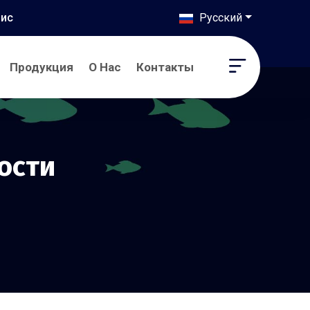
нис
Русский
, Toggl
Продукция
О Нас
Контакты
ости